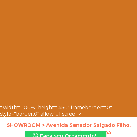
" width="100%" height="450" frameborder="0"
style="border:0" allowfullscreen>
SHOWROOM > Avenida Senador Salgado Filho,
4138, Uberaba, Curitiba - Paraná
Faça seu Orçamento!