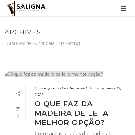
ARCHIVES
Arquivos de Autor para: "Marketing"
INÍCIO
/
By
Saligna
In
Uncategorized
Posted
janeiro 28,
2022
O QUE FAZ DA
MADEIRA DE LEI A
0
MELHOR OPÇÃO?
Com tantas opções de madeiras