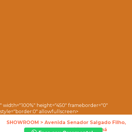
" width="100%" height="450" frameborder="0"
style="border:0" allowfullscreen>
SHOWROOM > Avenida Senador Salgado Filho,
4138, Uberaba, Curitiba - Paraná