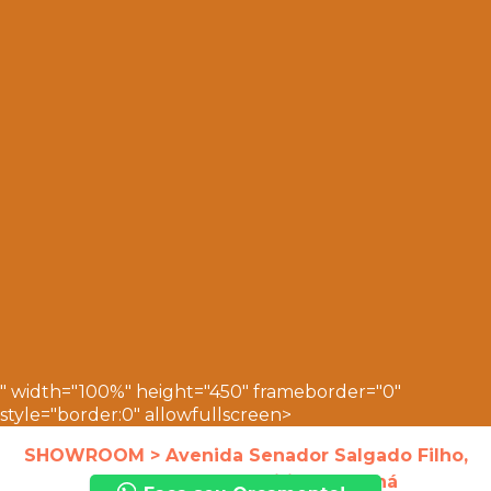
" width="100%" height="450" frameborder="0"
style="border:0" allowfullscreen>
SHOWROOM > Avenida Senador Salgado Filho,
4138, Uberaba, Curitiba - Paraná