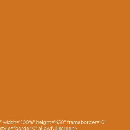
" width="100%" height="450" frameborder="0"
style="border:0" allowfullscreen>