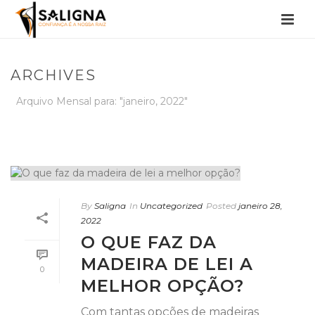
ARCHIVES
Arquivo Mensal para: "janeiro, 2022"
INÍCIO
/
By
Saligna
In
Uncategorized
Posted
janeiro 28,
2022
O QUE FAZ DA
MADEIRA DE LEI A
0
MELHOR OPÇÃO?
Com tantas opções de madeiras