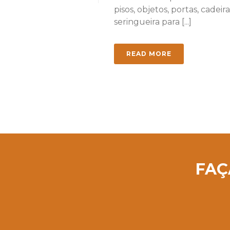
pisos, objetos, portas, cadeir
seringueira para [...]
READ MORE
FAÇ